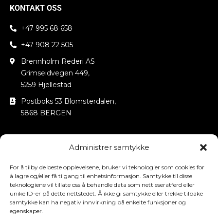
KONTAKT OSS
+47 995 68 658
+47 908 22 505
Brennholm Rederi AS
Grimseidvegen 449,
5259 Hjellestad
Postboks 53 Blomsterdalen,
5868 BERGEN
NYHETSBREV
Administrer samtykke
Name
For å tilby de beste opplevelsene, bruker vi teknologier som cookies for
å lagre og/eller få tilgang til enhetsinformasjon. Samtykke til disse
Email
teknologiene vil tillate oss å behandle data som nettleseratferd eller
unike ID-er på dette nettstedet. Å ikke gi samtykke eller trekke tilbake
samtykke kan ha negativ innvirkning på enkelte funksjoner og
egenskaper.
Abonner nå