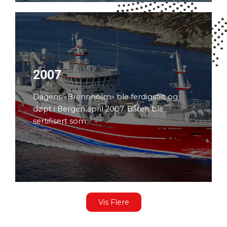
2007
Dagens «Brennholm» ble ferdigstilt og
døpt i Bergen april 2007. Båten ble
sertifisert som
Vis Flere