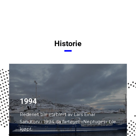
Historie
1994
Rederiet ble etablert av Lars Einar
Sandtorv i 1994 da fartøyet «Neptuges» ble
kjøpt.