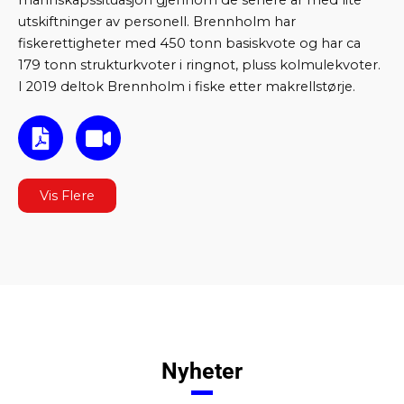
mannskapssituasjon gjennom de senere år med lite
utskiftninger av personell. Brennholm har
fiskerettigheter med 450 tonn basiskvote og har ca
179 tonn strukturkvoter i ringnot, pluss kolmulekvoter.
I 2019 deltok Brennholm i fiske etter makrellstørje.
F
V
i
i
l
d
e
e
Vis Flere
-
o
p
d
f
Nyheter