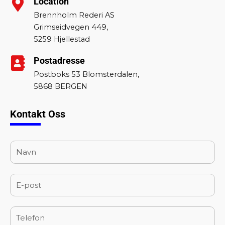
Location
Brennholm Rederi AS
Grimseidvegen 449,
5259 Hjellestad
Postadresse
Postboks 53 Blomsterdalen,
5868 BERGEN
Kontakt Oss
N
a
m
E
e
m
a
P
i
h