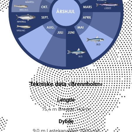
Tekniske data «Brennholm»
Lengde
75,4 m Bredde: 14,6 m
Dybde
9,0 m Lastekapasitet: 2000 m3