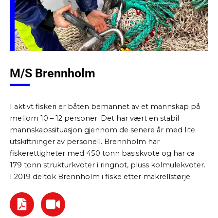
M/S Brennholm
I aktivt fiskeri er båten bemannet av et mannskap på
mellom 10 – 12 personer. Det har vært en stabil
mannskapssituasjon gjennom de senere år med lite
utskiftninger av personell. Brennholm har
fiskerettigheter med 450 tonn basiskvote og har ca
179 tonn strukturkvoter i ringnot, pluss kolmulekvoter.
I 2019 deltok Brennholm i fiske etter makrellstørje.
F
V
i
i