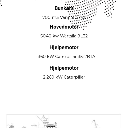
Bunkers
700 m3 Vann 80 m3
Hovedmotor
5040 kw Wärtsila 9L32
Hjelpemotor
1 1360 kW Caterpillar 3512BTA
Hjelpemotor
2 260 kW Caterpillar