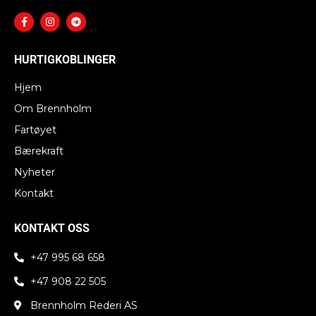
F
I
T
a
n
e
c
s
l
e
t
e
b
a
g
HURTIGKOBLINGER
o
g
r
o
r
a
k
a
m
Hjem
-
m
f
Om Brennholm
Fartøyet
Bærekraft
Nyheter
Kontakt
KONTAKT OSS
+47 995 68 658
+47 908 22 505
Brennholm Rederi AS