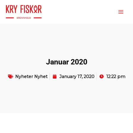
Skip
Mai
to
Men
content
Januar 2020
Nyheter
Nyhet
January 17, 2020
12:22 pm