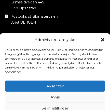
Grimseidvegen 449,
5259 Hjellestad
Postboks 53 Blomsterdalen,
5868 BERGEN
NYHETSBREV
Administrer samtykke
Name
For å tilby de beste opplevelsene, bruker vi teknologier som cookies for
å lagre og/eller få tilgang til enhetsinformasjon. Samtykke til disse
Email
teknologiene vil tillate oss å behandle data som nettleseratferd eller
unike ID-er på dette nettstedet. Å ikke gi samtykke eller trekke tilbake
samtykke kan ha negativ innvirkning på enkelte funksjoner og
egenskaper.
Abonner nå
Aksepter
Avvis
Se innstillinger
© OPPHAVSRETT 2025 BRENNHOM REDERI AS. ALLE