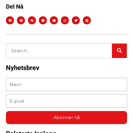
Del Nå
Sear
Search
Nyhetsbrev
Name
Email
Abonner nå